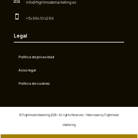

info@flightmodemarketing.es

+34 684 10 42 89
Legal
Política de privacidad
Aviso legal
Política de cookies
© Flightmode Marketing 2026 | All rights Reserved. | Web made by Flightmode
Marketing